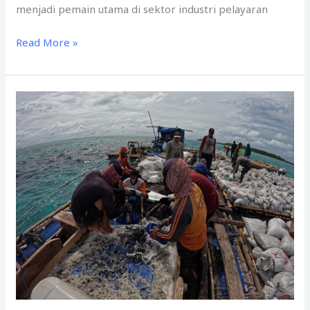
menjadi pemain utama di sektor industri pelayaran
Read More »
Pekerjaan
Evakuasi
Batubara
di
Pulau
Panaitan